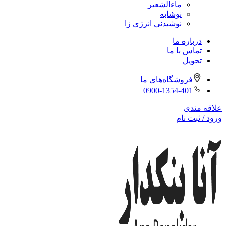
ماءالشعیر
نوشابه
نوشیدنی انرژی زا
درباره ما
تماس با ما
تحویل
فروشگاه‌های ما
0900-1354-401
علاقه مندی
ورود / ثبت نام