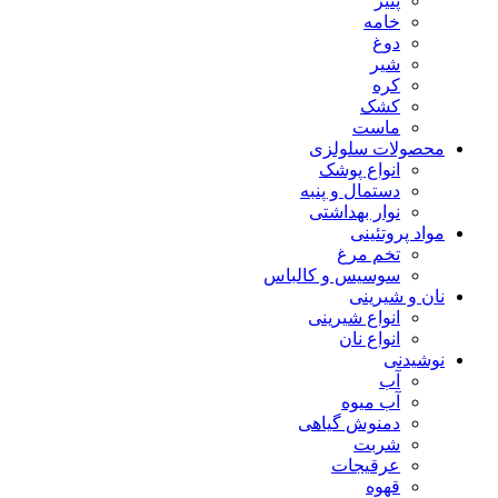
پنیر
خامه
دوغ
شیر
کره
کشک
ماست
محصولات سلولزی
انواع پوشک
دستمال و پنبه
نوار بهداشتی
مواد پروتئینی
تخم مرغ
سوسیس و کالباس
نان و شیرینی
انواع شیرینی
انواع نان
نوشیدنی
آب
آب میوه
دمنوش گیاهی
شربت
عرقیجات
قهوه