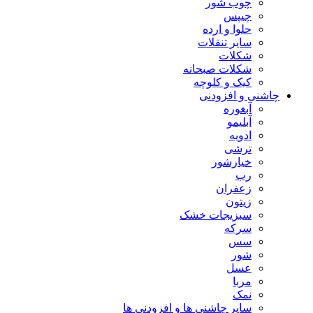
چوب شور
چیپس
حلوا و ارده
سایر تنقلات
شکلات
شکلات صبحانه
کیک و کلوچه
چاشنی و افزودنی
آبغوره
آبلیمو
ادویه
ترشی
خیارشور
رب
زعفران
زیتون
سبزیجات خشک
سرکه
سس
شور
عسل
مربا
نمک
سایر چاشنی ها و افزودنی ها