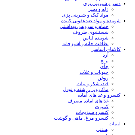
دسر و شیرینی پزی
ژله و دسر
مواد کیک و شیرینی پزی
شوینده و مواد ضدعفونی کننده
حمام و سرویس بهداشتی
شستشوی ظروف
شوینده لباس
نظافت خانه و آشپزخانه
کالاهای اساسی
آرد
برنج
چای
حبوبات و غلات
روغن
قند، شکر و نبات
ماکارونی، رشته و نودل
کنسرو و غذاهای آماده
غذاهای آماده مصرف
کمپوت
کنسرو سبزیجات
کنسرو مرغ، ماهی و گوشت
لبنیات
بستنی