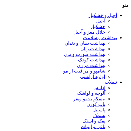
منو
آجیل و خشکبار
آجیل
خشکبار
خلال مغز و آجیل
بهداشت و سلامت
بهداشت دهان و دندان
بهداشت زنان
بهداشت صورت و بدن
بهداشت کودک
بهداشت مردان
شامپو و مراقبت از مو
لوازم آرایشی
تنقلات
آدامس
آلوچه و لواشک
بیسکوییت و ویفر
پاپ کورن
پاستیل
پشمک
پفک و اسنک
تافی و آبنبات